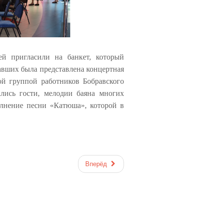
ей пригласили на банкет, который
ших была представлена концертная
ой группой работников Бобравского
ались гости, мелодии баяна многих
олнение песни «Катюша», которой в
Вперёд