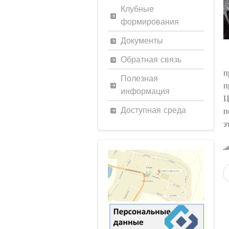
Клубные
формирования
Документы
Обратная связь
п
Полезная
п
информация
Ц
Доступная среда
п
э