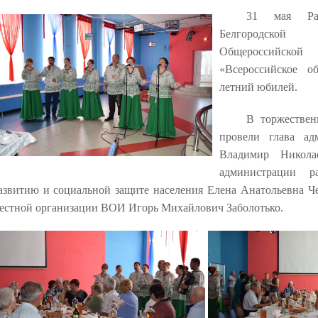
31 мая Рак
Белгородской 
Общероссийско
«Всероссийское о
летний юбилей.
В торжествен
провели глава ад
Владимир Никола
администрации р
азвитию и социальной защите населения Елена Анатольевна Че
естной организации ВОИ Игорь Михайлович Заболотько.