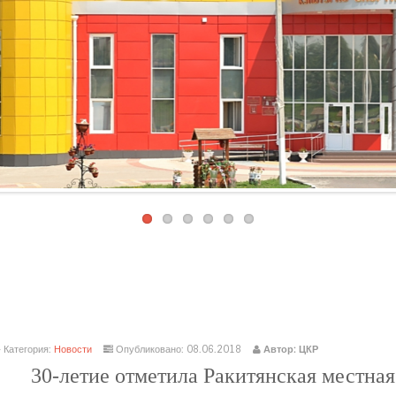
есплатные шаблоны
Joomla
Категория:
Новости
Опубликовано: 08.06.2018
Автор: ЦКР
30-летие отметила Ракитянская местна