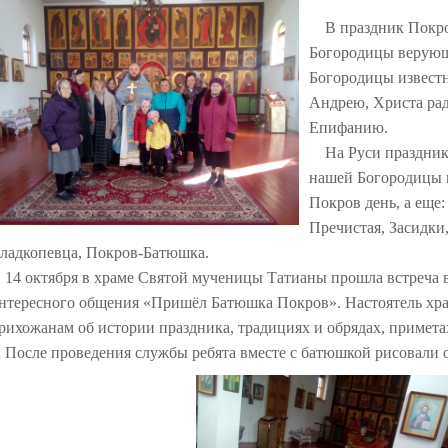
В праздник Покро
Богородицы верующ
Богородицы извест
Андрею, Христа рад
Епифанию.
На Руси праздник
нашей Богородицы 
Покров день, а еще:
Пречистая, Засидки
ладкопевца, Покров-Батюшка.
4 октября в храме Святой мученицы Татианы прошла встреча в 
нтересного общения «Пришёл Батюшка Покров». Настоятель хра
рихожанам об истории праздника, традициях и обрядах, приметах
осле проведения службы ребята вместе с батюшкой рисовали 