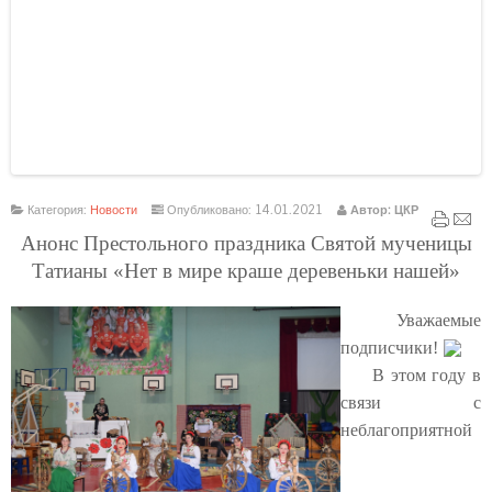
Бесплатные шаблоны
Joomla
Категория:
Новости
Опубликовано: 14.01.2021
Автор: ЦКР
Анонс Престольного праздника Святой мученицы
Татианы «Нет в мире краше деревеньки нашей»
Уважаемые
подписчики!
В этом году в
связи с
неблагоприятной