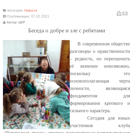
Категория:
Новости
Опубликовано: 07.02.2021
Автор: ЦКР
Беседа о добре и зле с ребятами
В современном обществе
разговоры о нравственности
– редкость, но переоценить
её значение невозможно,
поскольку это
основополагающая черта
личности, являющаяся
фундаментом для
формирования крепкого и
сильного характера.
Сегодня для юных
участников клуба
«Путеводная звезда» прошла познавательно-развлекательная