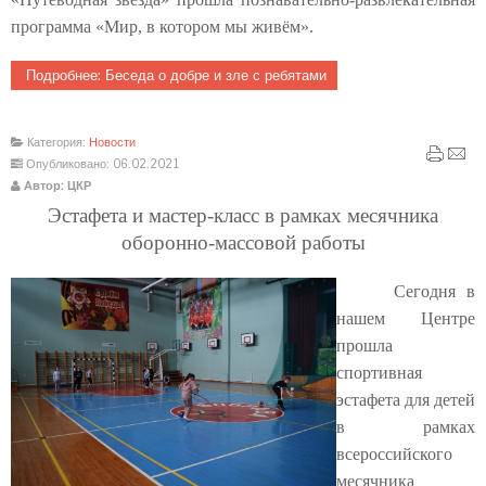
программа «Мир, в котором мы живём».
Подробнее: Беседа о добре и зле с ребятами
Категория:
Новости
Опубликовано: 06.02.2021
Автор: ЦКР
Эстафета и мастер-класс в рамках месячника
оборонно-массовой работы
Сегодня в
нашем Центре
прошла
спортивная
эстафета для детей
в рамках
всероссийского
месячника