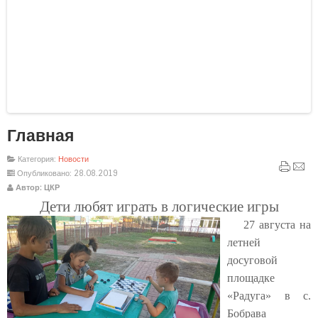
Главная
Шаблоны Joomla 3
тут
Категория:
Новости
Опубликовано: 28.08.2019
Автор: ЦКР
Дети любят играть в логические игры
27 августа на
летней
досуговой
площадке
«Радуга» в с.
Бобрава