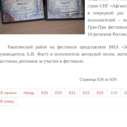
стран СНГ «Афганск
в очередной раз
исполнителей – в
Гран-При фестивал
10 регионов России
Ракитянский район на фестивале представляли ВИА «З
руководитель А.В. Фаст) и исполнитель авторской песни, жит
достоены дипломов за участие в фестивале.
Страница 634 из 639
В начало
Назад
629
630
631
632
633
634
6
В конец