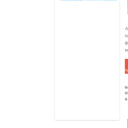
А
п
ф
в
х