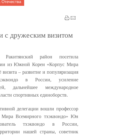
 Отечества
и с дружеским визитом
, Ракитянский район посетила
ации из Южной Кореи «Корпус Мира
ё визита – развитие и популяризация
хэквондо в России, усиление
ей, дальнейшее международное
бласти спортивных единоборств.
ртивной делегации вошли профессор
с Мира Всемирного тхэквондо» Юн
ватель тхэквондо в России,
ерритории нашей страны, советник