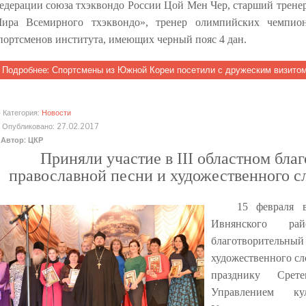
едерации союза тхэквондо России Цой Мен Чер, старший трене
ира Всемирного тхэквондо», тренер олимпийских чемп
портсменов института, имеющих черный пояс 4 дан.
Подробнее: Спортсмены из Южной Кореи посетили с дружеским визитом
Категория:
Новости
Опубликовано: 27.02.2017
Автор: ЦКР
Приняли участие в
III
областном благ
православной песни и художественного с
15 февраля 
Ивнянского р
благотворительн
художественного с
празднику Срете
Управлением ку