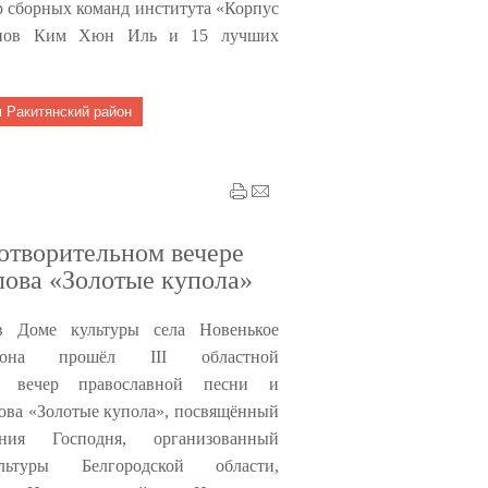
р сборных команд института «Корпус
ионов Ким Хюн Иль и 15 лучших
 Ракитянский район
отворительном вечере
лова «Золотые купола»
в Доме культуры села Новенькое
айона прошёл
III
областной
ый вечер православной песни и
лова «Золотые купола», посвящённый
ния Господня, организованный
льтуры Белгородской области,