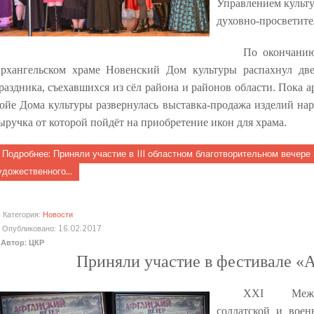
Управлением культ
духовно-просветите
По окончани
рхангельском храме Новенский Дом культуры распахнул дв
раздника, съехавшихся из сёл района и районов области. Пока 
ойе Дома культуры развернулась выставка-продажа изделий на
ыручка от которой пойдёт на приобретение икон для храма.
Подробнее: Приняли участие в III областном благотворительном вечере
удожественного...
Категория:
Новости
Опубликовано: 16.02.2017
Автор: ЦКР
Приняли участие в фестивале «
XXI
Меж
солдатской и воен