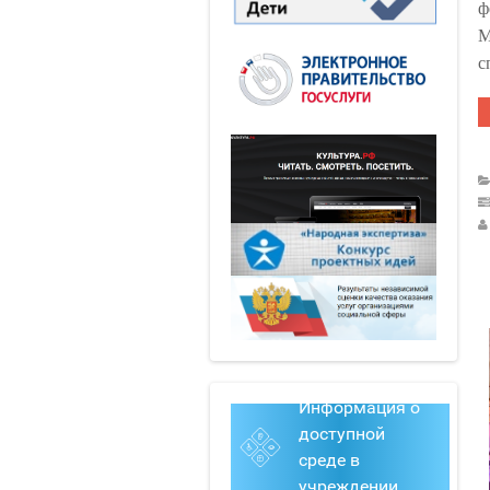
ф
М
с