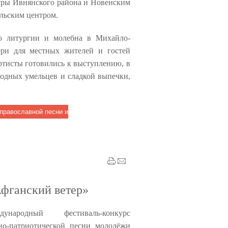
уры Ивнянского района и Новенским
льским центром.
ю литургии и молебна в Михайло-
ери для местных жителей и гостей
артисты готовились к выступлению, в
родных умельцев и сладкой выпечки,
 православной песни и
Афганский ветер»
дународный фестиваль-конкурс
но-патриотической песни молодёжи