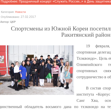
Подробнее: Праздничный концерт «Служить России…» в День защитника
Категория:
Новости
Опубликовано: 27.02.2017
Автор: ЦКР
Спортсмены из Южной Кореи посетил
Ракитянский район
19 февраля
спортивная делег
Тхэквондо». Цель е
Олимпийского т
спортивных связ
сотрудничество в о
В состав спо
института «Корпу
Санг Хва, осно
динственный обладатель восьмого дана по тхэквондо на т