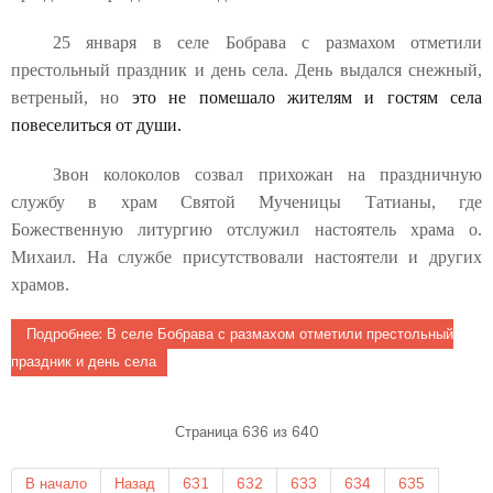
25 января в селе Бобрава с размахом отметили
престольный праздник и день села. День выдался снежный,
ветреный, но
это не помешало жителям и гостям села
повеселиться от души.
Звон колоколов созвал прихожан на праздничную
службу в храм Святой Мученицы Татианы, где
Божественную литургию отслужил настоятель храма о.
Михаил. На службе присутствовали настоятели и других
храмов.
Подробнее: В селе Бобрава с размахом отметили престольный
праздник и день села
Страница 636 из 640
В начало
Назад
631
632
633
634
635