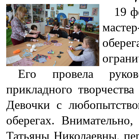
19 ф
масте
обер
ограни
Его провела руков
прикладного творчества
Девочки с любопытство
оберегах. Внимательно,
Татьяны Николаевны, пер