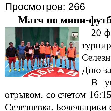
Просмотров: 266
Матч по мини-футб
20 ф
турни
Селез
Дню за
В у
отрывом, со счетом 16:1
Селезневка. Болельщики 