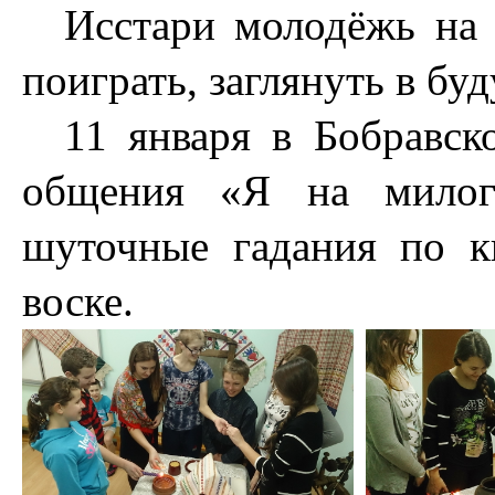
Исстари молодёжь на 
поиграть, заглянуть в б
11 января в Бобравс
общения «Я на милого
шуточные гадания по кн
воске.