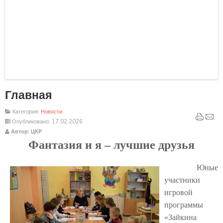
Главная
Joomla модули на
http://joomla3x.ru
и компоненты.
Категория:
Новости
Опубликовано: 17.02.2026
Автор: ЦКР
Фантазия и я – лучшие друзья
Юные
участники
игровой
программы
«Зайкина