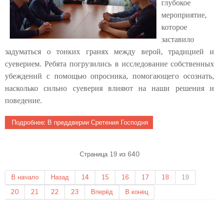
глубокое
мероприятие,
которое
заставило
задуматься о тонких гранях между верой, традицией и
суеверием. Ребята погрузились в исследование собственных
убеждений с помощью опросника, помогающего осознать,
насколько сильно суеверия влияют на наши решения и
поведение.
Подробнее: В преддверии Сретения Господня
Страница 19 из 640
В начало
Назад
14
15
16
17
18
19
20
21
22
23
Вперёд
В конец