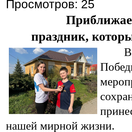
Просмотров: 25
Приближае
праздник, котор
В пр
Побе
мероп
сохра
прине
нашей мирной жизни.