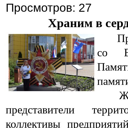
Просмотров: 27
Храним в сер
Праз
со В
Памят
памят
Жител
представители террит
коллективы предприяти